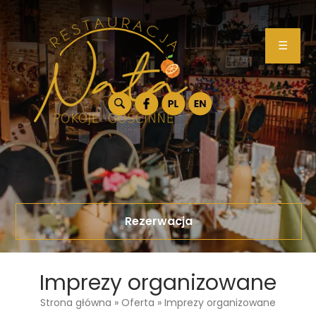
☰
Rezerwacja
Imprezy organizowane
Strona główna
»
Oferta
»
Imprezy organizowane