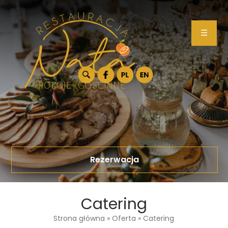
☰
Rezerwacja
Catering
Strona główna
»
Oferta
»
Catering