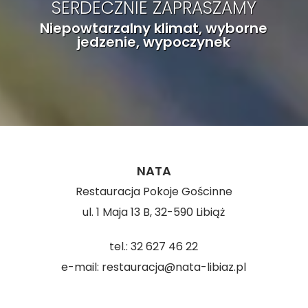
SERDECZNIE ZAPRASZAMY
firmowe …
Niepowtarzalny klimat, wyborne
jedzenie, wypoczynek
NATA
Restauracja Pokoje Gościnne
ul. 1 Maja 13 B, 32-590 Libiąż
tel.:
32 627 46 22
e-mail:
restauracja@nata-libiaz.pl